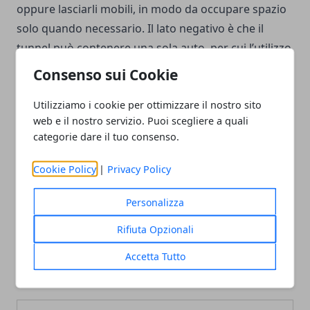
oppure lasciarli mobili, in modo da occupare spazio
solo quando necessario. Il lato negativo è che il
tunnel può contenere una sola auto, per cui l’utilizzo
è indicato soprattutto per uso privato.
Consenso sui Cookie
Utilizziamo i cookie per ottimizzare il nostro sito
web e il nostro servizio. Puoi scegliere a quali
categorie dare il tuo consenso.
Facebook
Twitter
Whatsapp
Cookie Policy
|
Privacy Policy
Personalizza
Rifiuta Opzionali
Articolo Precedente
Articolo Successivo
L'importanza della privacy
Consigli per apprendere
Accetta Tutto
tra vicini
l’inglese velocemente