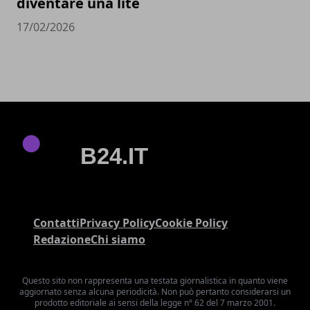
diventare una lite
17/02/2026
Contatti
Privacy Policy
Cookie Policy
Redazione
Chi siamo
Questo sito non rappresenta una testata giornalistica in quanto viene
aggiornato senza alcuna periodicità. Non può pertanto considerarsi un
prodotto editoriale ai sensi della legge n° 62 del 7 marzo 2001.