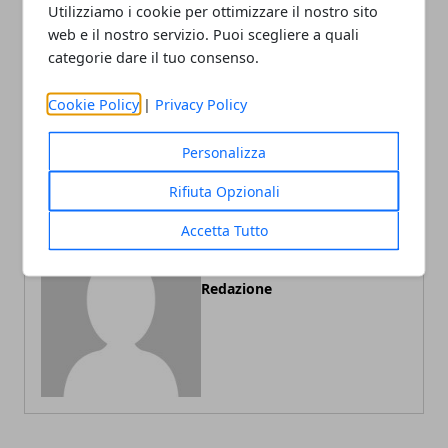
Utilizziamo i cookie per ottimizzare il nostro sito
web e il nostro servizio. Puoi scegliere a quali
Articolo Precedente
Articolo Successivo
categorie dare il tuo consenso.
Growth Hacking: come far
Mercato immobiliare: la
crescere la tua azienda
crescita di
Cookie Policy
|
Privacy Policy
Immobiliovunque e delle
compravendite
Personalizza
Rifiuta Opzionali
Accetta Tutto
Redazione