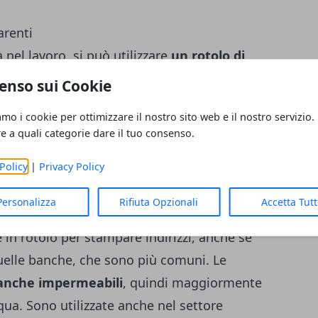
arenti
nel lavoro, si può utilizzare
un rotolo di
Queste etichette infatti non hanno colore, e
enso sui Cookie
ge solo il testo che riportano, ma non si
amo i cookie per ottimizzare il nostro sito web e il nostro servizio.
ltre si possono personalizzare e si trovano
re a quali categorie dare il tuo consenso.
o rettangolari bensì' anche ovali, quadrate,
Policy
|
Privacy Policy
olto più elegante e professionale
, in
 per l'archivio o per identificare oggetti e
Personalizza
Rifiuta Opzionali
Accetta Tut
sta. Queste si possono usare anche per le
 in rotolo per stampare indirizzi, anche se
 quelle banche, che sono più comuni. Le
anche impermeabili
, quindi maggiormente
cqua. Sono utilizzate anche nel settore