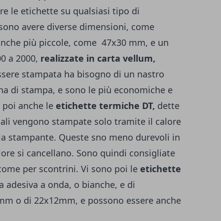
e le etichette su qualsiasi tipo di
ossono avere diverse dimensioni, come
che più piccole, come 47x30 mm, e un
00 a 2000,
realizzate in carta vellum,
essere stampata ha bisogno di un nastro
ina di stampa, e sono le più economiche e
 poi anche le
etichette termiche DT,
dette
quali vengono stampate solo tramite il calore
lla stampante. Queste sno meno durevoli in
lore si cancellano. Sono quindi consigliate
come per scontrini. Vi sono poi le
etichette
rta adesiva a onda, o bianche, e di
12mm o di 22x12mm, e possono essere anche