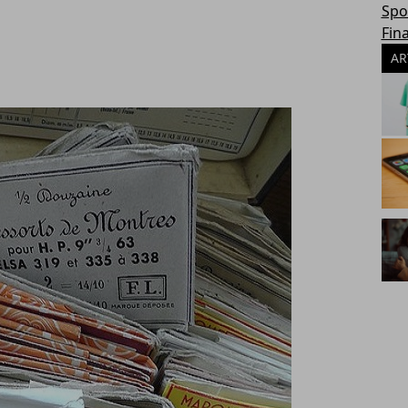
Spo
Fin
AR