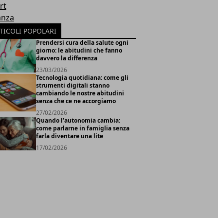
rt
anza
TICOLI POPOLARI
Prendersi cura della salute ogni
giorno: le abitudini che fanno
davvero la differenza
23/03/2026
Tecnologia quotidiana: come gli
strumenti digitali stanno
cambiando le nostre abitudini
senza che ce ne accorgiamo
27/02/2026
Quando l’autonomia cambia:
come parlarne in famiglia senza
farla diventare una lite
17/02/2026