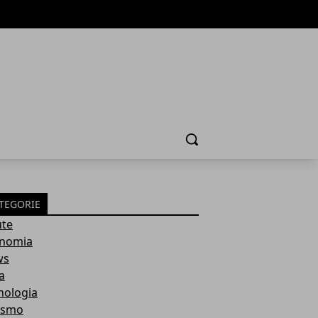
Cerca
TEGORIE
ute
nomia
ws
a
nologia
ismo