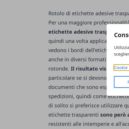
Rotolo di etichette adesive trasp
Per una maggiore professionalità 
etichette adesive trasparenti
. 
Cons
quindi una volta applicate si leg
Utilizzi
vedono i bordi dell'etichetta. Ino
sceglie
anche in diversi formati, non sol
Cookie 
rotonde.
Il risultato visivo è m
particolare se si devono utilizzare
documenti che sono esposti in vi
spedizioni, quindi come etichette
di solito si preferisce utilizzare
etichette trasparenti
sono però 
resistenti alle intemperie e all'a