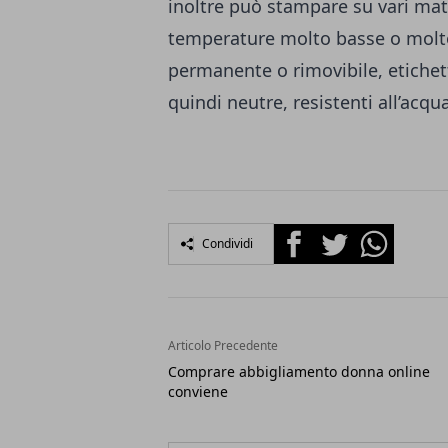
inoltre può stampare su vari mate
temperature molto basse o molto 
permanente o rimovibile, etichet
quindi neutre, resistenti all’acq
Facebook
Twitter
Whatsapp
Condividi
Articolo Precedente
Comprare abbigliamento donna online
conviene