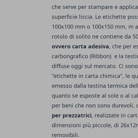
che serve per stampare e applicar
superficie liscia. Le etichette p
100x100 mm o 100x150 mm, m an
rotolo di solito ne contiene da 5
ovvero carta adesiva
, che per 
carbongrafico (Ribbon) e la test
diffuse oggi sul mercato. Ci sono
"etichette in carta chimica", le 
emesso dalla testina termica de
quanto se esposte al sole o al ca
per beni che non sono durevoli, 
per prezzatrici
, realizzate in ca
dimensioni più piccole, di 26x
removibili.