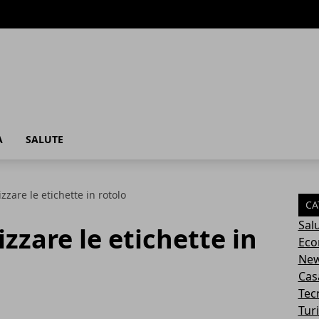
A
SALUTE
izzare le etichette in rotolo
CA
Sal
izzare le etichette in
Eco
Ne
Cas
Tec
Tur