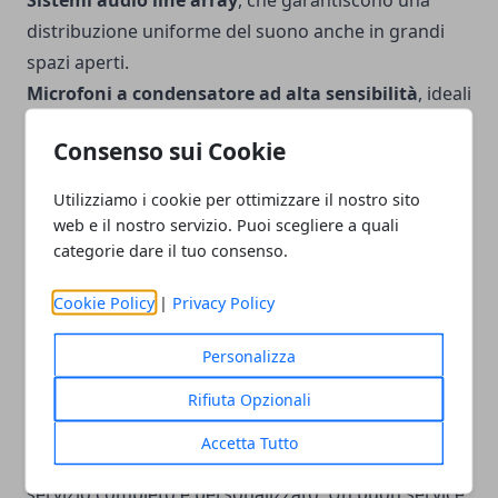
Sistemi audio line array
, che garantiscono una
distribuzione uniforme del suono anche in grandi
spazi aperti.
Microfoni a condensatore ad alta sensibilità
, ideali
per catturare suoni naturali senza distorsioni.
Consenso sui Cookie
Sistemi di equalizzazione automatica
, che
adattano il suono in tempo reale per una resa
Utilizziamo i cookie per ottimizzare il nostro sito
ottimale.
web e il nostro servizio. Puoi scegliere a quali
Integrare queste tecnologie in un evento significa
categorie dare il tuo consenso.
garantire
un’esperienza sonora immersiva e
Cookie Policy
|
Privacy Policy
coinvolgente
.
Personalizza
Scegliere il giusto service audio per il proprio evento
Rifiuta Opzionali
Quando si tratta di un
noleggio service audio per
eventi a Roma
ma anche in altre città italiane, è
Accetta Tutto
importante selezionare un fornitore che offra un
servizio completo e personalizzato. Un buon service