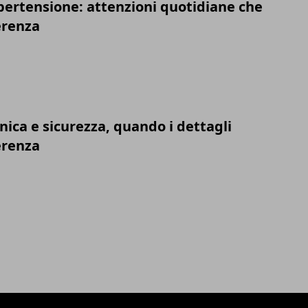
ipertensione: attenzioni quotidiane che
erenza
nica e sicurezza, quando i dettagli
erenza