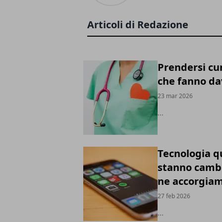
Articoli di Redazione
Prendersi cur
che fanno da
23 mar 2026
...
Tecnologia qu
stanno cambi
ne accorgia
27 feb 2026
...