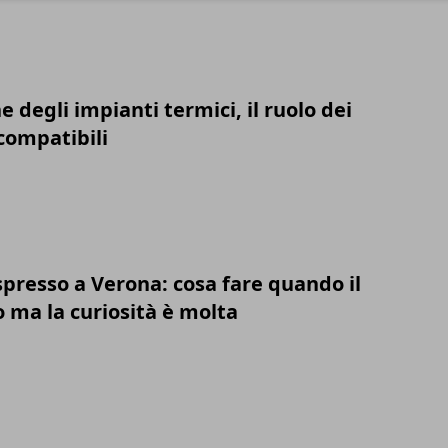
degli impianti termici, il ruolo dei
ompatibili
spresso a Verona: cosa fare quando il
 ma la curiosità è molta