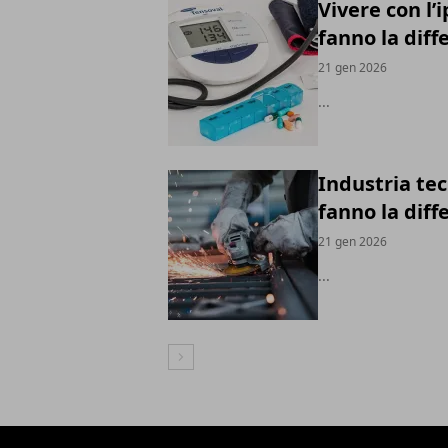
Vivere con l’
fanno la diff
21 gen 2026
...
Industria tec
fanno la diff
21 gen 2026
...
Articolo Successivo