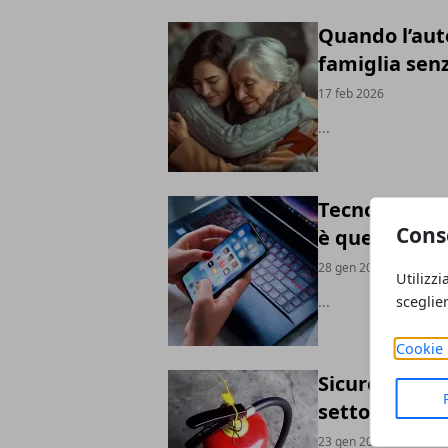
Quando l’aut
famiglia senz
17 feb 2026
...
Tecnologia q
Cons
è quello che
28 gen 2026
Utilizzi
sceglie
...
Cookie 
Sicurezza an
settore che 
23 gen 2026