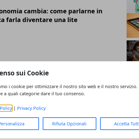
onomia cambia: come parlarne in
a farla diventare una lite
uotidiana: il cambiamento più grande
enso sui Cookie
 quasi non notiamo
amo i cookie per ottimizzare il nostro sito web e il nostro servizio.
re a quali categorie dare il tuo consenso.
Policy
|
Privacy Policy
tincendio e imprese specializzate, un
Personalizza
Rifiuta Opzionali
Accetta Tut
evolve