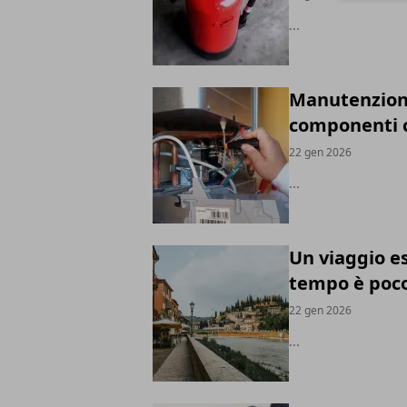
...
Manutenzione 
componenti c
22 gen 2026
...
Un viaggio e
tempo è poco
22 gen 2026
...