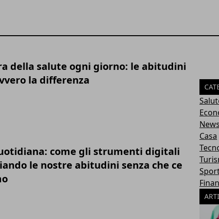
a della salute ogni giorno: le abitudini
vvero la differenza
CAT
Salut
Econ
New
Casa
Tecn
otidiana: come gli strumenti digitali
Turi
ando le nostre abitudini senza che ce
Spor
mo
Fina
ART