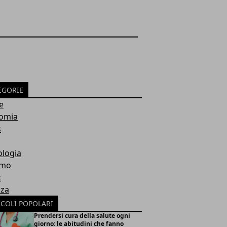
EGORIE
e
omia
s
ologia
smo
t
nza
ICOLI POPOLARI
Prendersi cura della salute ogni
giorno: le abitudini che fanno