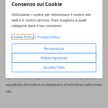
Consenso sui Cookie
Sempre più persone silenziano le notifiche, eliminano le app che
non utilizzano, limitano il tempo trascorso sui social o cercano
Utilizziamo i cookie per ottimizzare il nostro sito
momenti della giornata in cui restare semplicemente offline.
web e il nostro servizio. Puoi scegliere a quali
categorie dare il tuo consenso.
È una trasformazione meno appariscente rispetto alle innovazioni
Cookie Policy
|
Privacy Policy
tecnologiche, ma probabilmente altrettanto importante. Per anni
ci siamo chiesti che cosa la tecnologia potesse fare per noi. Adesso
Personalizza
cominciamo a domandarci anche quando sia il caso di metterla da
Rifiuta Opzionali
parte.
Accetta Tutto
Ed è forse questa la fase più interessante. Perché il futuro non
dipenderà soltanto dagli strumenti che avremo a disposizione, ma
soprattutto dal modo in cui decideremo di farli entrare nella nostra
vita.