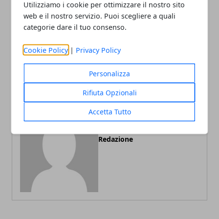
Utilizziamo i cookie per ottimizzare il nostro sito
web e il nostro servizio. Puoi scegliere a quali
categorie dare il tuo consenso.
Articolo Precedente
Articolo Successivo
Come scegliere il profumo
Distorsione al ginocchio,
Cookie Policy
|
Privacy Policy
perfetto per te, le regole
come curarla e tempi di
da seguire
recupero
Personalizza
Rifiuta Opzionali
Accetta Tutto
Redazione