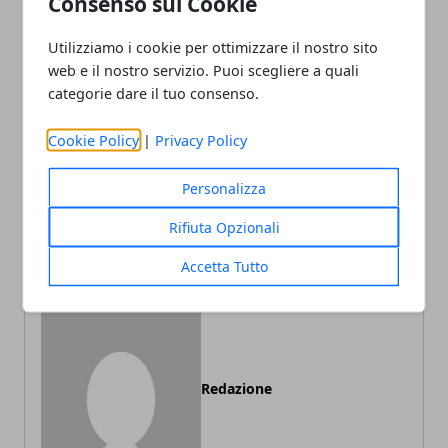
Consenso sui Cookie
Utilizziamo i cookie per ottimizzare il nostro sito
Facebook
Twitter
Whatsapp
web e il nostro servizio. Puoi scegliere a quali
categorie dare il tuo consenso.
Cookie Policy
|
Privacy Policy
Articolo Precedente
Articolo Successivo
Personalizza
Consigli per apprendere
Localizzazione videogiochi,
l’inglese velocemente
di cosa si tratta e come
Rifiuta Opzionali
funziona
Accetta Tutto
Redazione