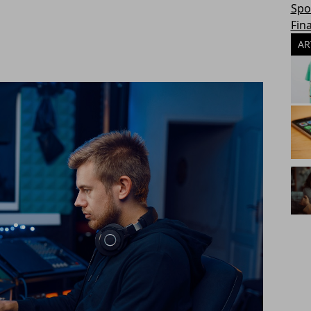
Spo
Fin
AR