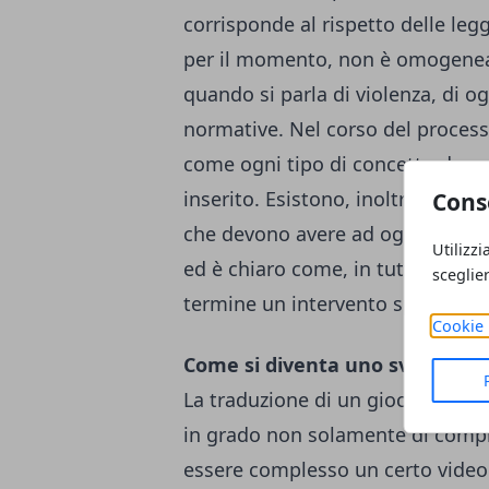
corrisponde al rispetto delle le
per il momento, non è omogenea i
quando si parla di violenza, di og
normative.
Nel corso del process
come ogni tipo di concetto deve 
inserito. Esistono, inoltre, degli
Cons
che devono avere ad oggetto il p
Utilizzi
ed è chiaro come, in tutti questi 
sceglie
termine un intervento specializz
Cookie 
Come si diventa uno sviluppato
La traduzione di un gioco vuol di
in grado non solamente di compr
essere complesso un certo video