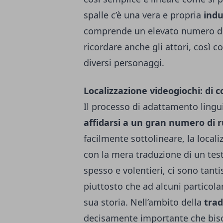
spalle c’è una vera e propria
indu
comprende un elevato numero di f
ricordare anche gli attori, così c
diversi personaggi.
Localizzazione videogiochi: di c
Il processo di adattamento lingui
affidarsi a un gran numero di ru
facilmente sottolineare, la local
con la mera traduzione di un test
spesso e volentieri, ci sono tantis
piuttosto che ad alcuni particola
sua storia.
Nell’ambito della
trad
decisamente importante che biso