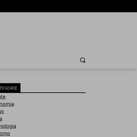
Cerca
TEGORIE
ute
nomia
ws
a
nologia
ismo