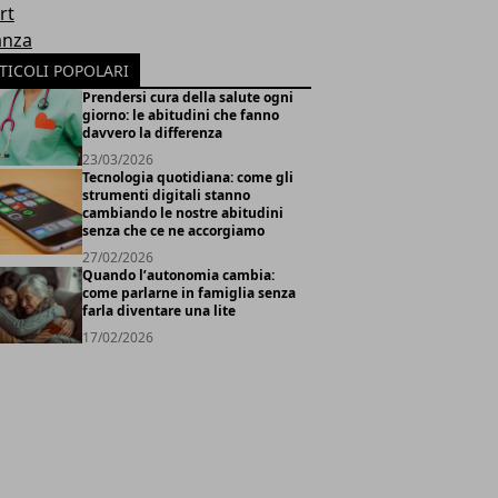
rt
anza
TICOLI POPOLARI
Prendersi cura della salute ogni
giorno: le abitudini che fanno
davvero la differenza
23/03/2026
Tecnologia quotidiana: come gli
strumenti digitali stanno
cambiando le nostre abitudini
senza che ce ne accorgiamo
27/02/2026
Quando l’autonomia cambia:
come parlarne in famiglia senza
farla diventare una lite
17/02/2026