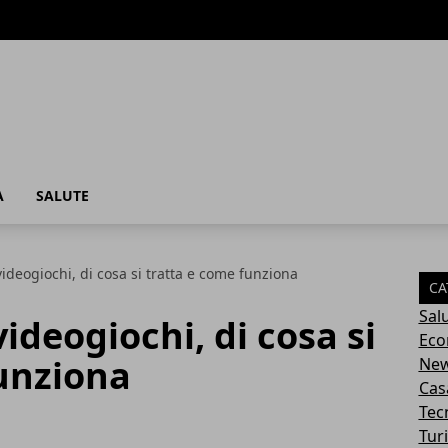
A
SALUTE
videogiochi, di cosa si tratta e come funziona
CA
Sal
ideogiochi, di cosa si
Eco
funziona
Ne
Cas
Tec
Tur