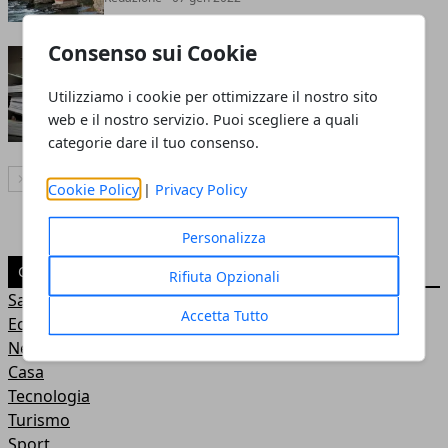
Consenso sui Cookie
Tasse e contributi: le cose da
sapere sul modello F24
Utilizziamo i cookie per ottimizzare il nostro sito
Redazione
- 31 ago 2021
web e il nostro servizio. Puoi scegliere a quali
categorie dare il tuo consenso.
Articolo Successivo
Cookie Policy
|
Privacy Policy
Personalizza
CATEGORIE
Rifiuta Opzionali
Salute
Accetta Tutto
Economia
News
Casa
Tecnologia
Turismo
Sport