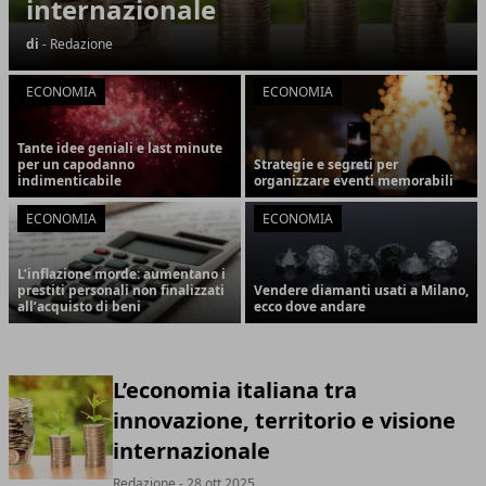
internazionale
di
- Redazione
ECONOMIA
ECONOMIA
Tante idee geniali e last minute
per un capodanno
Strategie e segreti per
indimenticabile
organizzare eventi memorabili
ECONOMIA
ECONOMIA
L’inflazione morde: aumentano i
prestiti personali non finalizzati
Vendere diamanti usati a Milano,
all’acquisto di beni
ecco dove andare
L’economia italiana tra
innovazione, territorio e visione
internazionale
Redazione
- 28 ott 2025