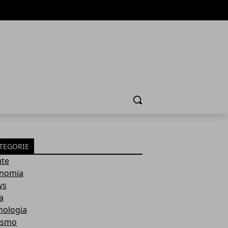
Cerca
TEGORIE
ute
nomia
ws
a
nologia
ismo