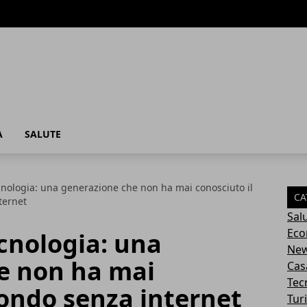
A
SALUTE
ecnologia: una generazione che non ha mai conosciuto il
CA
ternet
Sal
Eco
ecnologia: una
Ne
e non ha mai
Cas
Tec
ondo senza internet
Tur