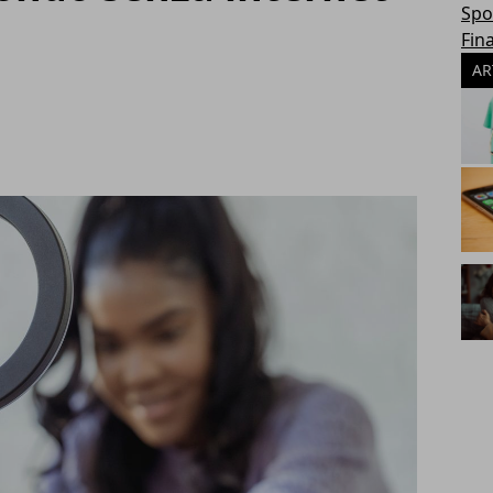
Spo
Fin
AR