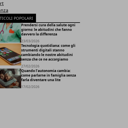
rt
anza
TICOLI POPOLARI
Prendersi cura della salute ogni
giorno: le abitudini che fanno
davvero la differenza
23/03/2026
Tecnologia quotidiana: come gli
strumenti digitali stanno
cambiando le nostre abitudini
senza che ce ne accorgiamo
27/02/2026
Quando l’autonomia cambia:
come parlarne in famiglia senza
farla diventare una lite
17/02/2026