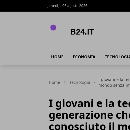
giovedì, il 06 agosto 2026
B24.it
HOME
ECONOMIA
TECNOLOGI
I giovani e la t
Home
Tecnologia
mondo senza in
I giovani e la t
generazione ch
conosciuto il m