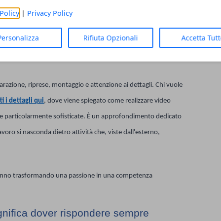
Policy
|
Privacy Policy
 lavoro di quanto sembri
Personalizza
Rifiuta Opzionali
Accetta Tut
nsare che sia stato realizzato rapidamente.
parazione, riprese, montaggio e attenzione ai dettagli. Chi vuole
ti i dettagli qui
, dove viene spiegato come realizzare video
ure particolarmente sofisticate. È un approfondimento dedicato
voro si nasconda dietro attività che, viste dall'esterno,
stanno trasformando una passione in una competenza
gnifica dover rispondere sempre