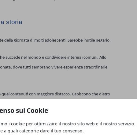
la storia
della giornata di molti adolescenti. Sarebbe inutile negarlo.
 che succede nel mondo e condividere interessi comuni. Allo
onata, dove tutti sembrano vivere esperienze straordinarie
e quei contenuti con maggiore distacco. Capiscono che dietro
ativi e che una vita raccontata online coincide raramente con
enso sui Cookie
amo i cookie per ottimizzare il nostro sito web e il nostro servizio.
re a quali categorie dare il tuo consenso.
tilizzare i social senza trasformarli continuamente in un