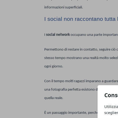
informazioni superficiali.
I social non raccontano tutta 
I
social network
occupano una parte importante 
Permettono di restare in contatto, seguire ciò
stesso tempo mostrano una realtà molto selezi
ogni giorno.
Con il tempo molti ragazzi imparano a guardar
una fotografia perfetta esistono decine di tent
Cons
quella reale.
Utilizzi
sceglie
È un passaggio importante, perché permette di u