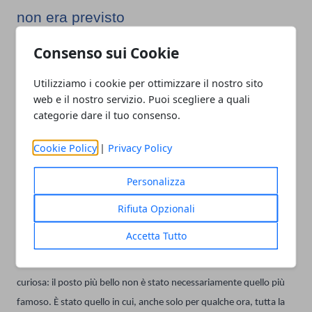
non era previsto
Consenso sui Cookie
Quando si riparte, difficilmente si parla dei chilometri percorsi.
Utilizziamo i cookie per ottimizzare il nostro sito
Si ricordano le risate durante il viaggio, la calma di un sentiero, il
web e il nostro servizio. Puoi scegliere a quali
profumo del bosco dopo la pioggia, il pranzo condiviso senza
categorie dare il tuo consenso.
guardare continuamente il telefono.
Cookie Policy
|
Privacy Policy
Forse è proprio questa la forza del
turismo in Lombardia
. Offre
Personalizza
tanti luoghi diversi, ma soprattutto lascia spazio a un modo di
Rifiuta Opzionali
viaggiare meno frenetico, dove non conta riempire la giornata di
cose da fare.
Accetta Tutto
E capita spesso che, tornando a casa, ci si renda conto di una cosa
curiosa: il posto più bello non è stato necessariamente quello più
famoso. È stato quello in cui, anche solo per qualche ora, tutta la