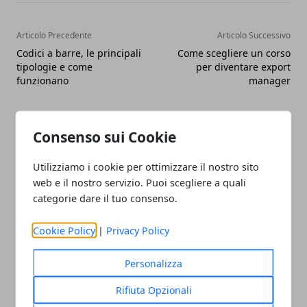
Articolo Precedente
Articolo Successivo
Codici a barre, le principali
Come scegliere un corso
tipologie e come
per diventare export
funzionano
manager
Consenso sui Cookie
Utilizziamo i cookie per ottimizzare il nostro sito
web e il nostro servizio. Puoi scegliere a quali
Redazione
categorie dare il tuo consenso.
Cookie Policy
|
Privacy Policy
Personalizza
Rifiuta Opzionali