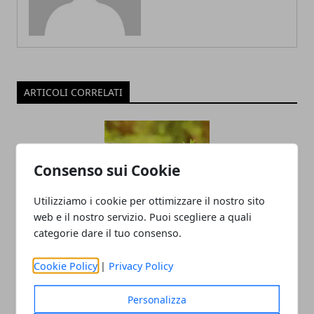
ARTICOLI CORRELATI
Consenso sui Cookie
Utilizziamo i cookie per ottimizzare il nostro sito
web e il nostro servizio. Puoi scegliere a quali
categorie dare il tuo consenso.
L’economia italiana tra innovazione,
territorio e visione internazionale
Cookie Policy
|
Privacy Policy
28/10/2025
Personalizza