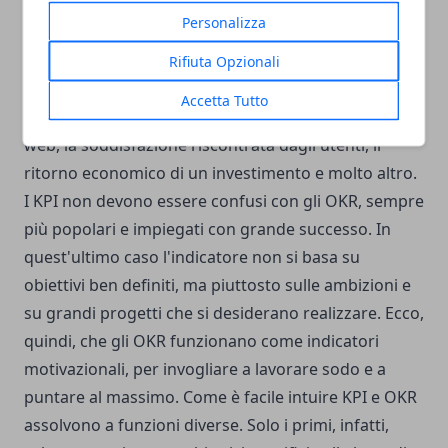
criteri, gli obiettivi si possono progettare con
Personalizza
maggiore sicurezza. Tramite questo indicatore si
possono misurare, ad esempio, profitti, perdite, il
Rifiuta Opzionali
numero dei clienti acquisiti, il costo relativo
Accetta Tutto
all'acquisizione di un singolo cliente, il traffico sul
web, la soddisfazione riscontrata dagli utenti, il
ritorno economico di un investimento e molto altro.
I KPI non devono essere confusi con gli OKR, sempre
più popolari e impiegati con grande successo. In
quest'ultimo caso l'indicatore non si basa su
obiettivi ben definiti, ma piuttosto sulle ambizioni e
su grandi progetti che si desiderano realizzare. Ecco,
quindi, che gli OKR funzionano come indicatori
motivazionali, per invogliare a lavorare sodo e a
puntare al massimo. Come è facile intuire KPI e OKR
assolvono a funzioni diverse. Solo i primi, infatti,