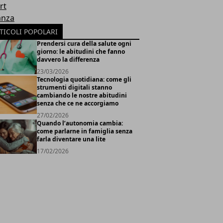
rt
anza
TICOLI POPOLARI
Prendersi cura della salute ogni
giorno: le abitudini che fanno
davvero la differenza
23/03/2026
Tecnologia quotidiana: come gli
strumenti digitali stanno
cambiando le nostre abitudini
senza che ce ne accorgiamo
27/02/2026
Quando l’autonomia cambia:
come parlarne in famiglia senza
farla diventare una lite
17/02/2026