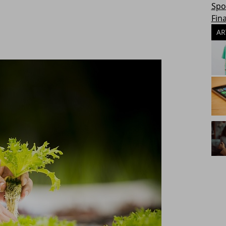
Spo
Fin
AR