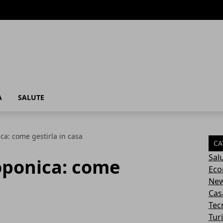
A
SALUTE
ca: come gestirla in casa
CA
Sal
oponica: come
Eco
Ne
Cas
Tec
Tur