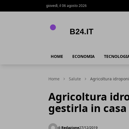
giovedì, il 06 agosto 2026
B24.it
HOME
ECONOMIA
TECNOLOGI
Home
Salute
Agricoltura idroponi
Agricoltura idr
gestirla in casa
di
Redazione
27/12/2019