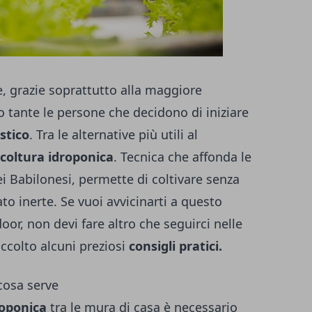
, grazie soprattutto alla maggiore
no tante le persone che decidono di iniziare
stico
. Tra le alternative più utili al
icoltura idroponica
. Tecnica che affonda le
dei Babilonesi, permette di coltivare senza
o inerte. Se vuoi avvicinarti a questo
door
, non devi fare altro che seguirci nelle
ccolto alcuni preziosi
consigli pratici.
 cosa serve
roponica
tra le mura di casa è necessario