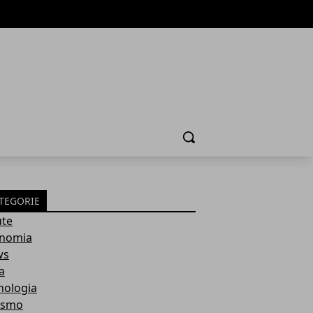
Cerca
TEGORIE
ute
nomia
ws
a
nologia
ismo