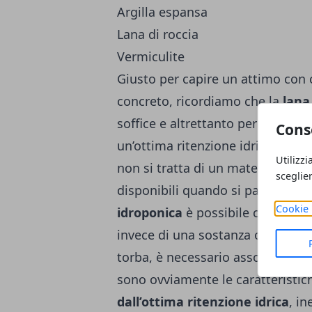
Argilla espansa
Lana di roccia
Vermiculite
Giusto per capire un attimo con 
concreto, ricordiamo che la
lana
soffice e altrettanto permeabile.
Cons
un’ottima ritenzione idrica. Un co
Utilizzi
non si tratta di un materiale biod
sceglie
disponibili quando si parla del
su
Cookie 
idroponica
è possibile chiamare i
invece di una sostanza organica, a
torba, è necessario associarla a 
sono ovviamente le caratteristich
dall’ottima ritenzione idrica
, i