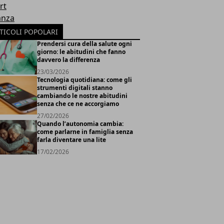
rt
anza
TICOLI POPOLARI
Prendersi cura della salute ogni
giorno: le abitudini che fanno
davvero la differenza
23/03/2026
Tecnologia quotidiana: come gli
strumenti digitali stanno
cambiando le nostre abitudini
senza che ce ne accorgiamo
27/02/2026
Quando l’autonomia cambia:
come parlarne in famiglia senza
farla diventare una lite
17/02/2026