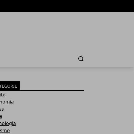
Cerca
TEGORIE
ute
nomia
ws
a
nologia
ismo