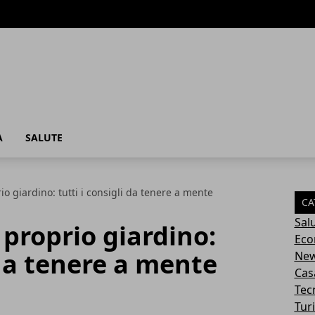
A
SALUTE
io giardino: tutti i consigli da tenere a mente
CA
Sal
 proprio giardino:
Eco
 da tenere a mente
Ne
Cas
Tec
Tur