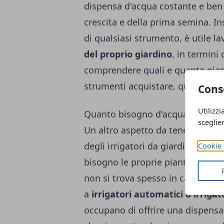
dispensa d'acqua costante e ben 
crescita e della prima semina. I
di qualsiasi strumento, è utile l
del proprio giardino
, in termini
comprendere quali e quante piant
strumenti acquistare, quali coltiv
Cons
Utilizzi
Quanto bisogno d'acqua hanno le
sceglie
Un altro aspetto da tenere bene 
degli
irrigatori da giardino
, inte
Cookie 
bisogno le proprie piante. Quest
non si trova spesso in casa e, d
a
irrigatori automatici o irrigato
occupano di offrire una dispensa 