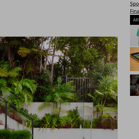
Spo
Fin
AR