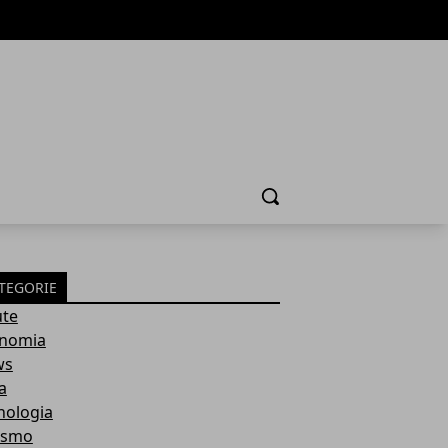
Cerca
TEGORIE
ute
nomia
ws
a
nologia
ismo