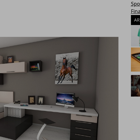
Spo
Fin
AR