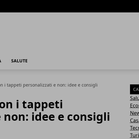
A
SALUTE
 i tappeti personalizzati e non: idee e consigli
CA
Sal
on i tappeti
Eco
 non: idee e consigli
Ne
Cas
Tec
Tur