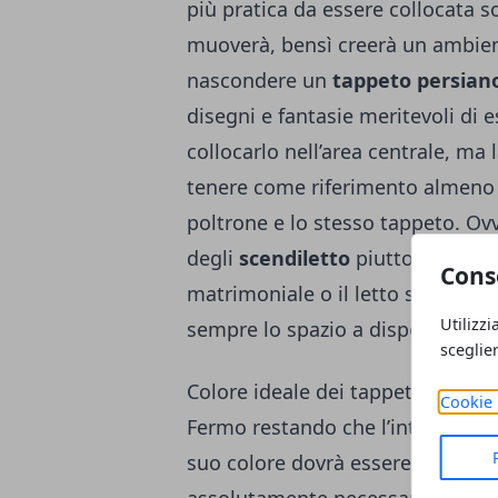
più pratica da essere collocata s
muoverà, bensì creerà un ambien
nascondere un
tappeto persian
disegni e fantasie meritevoli di e
collocarlo nell’area centrale, ma
tenere come riferimento almeno 1
poltrone e lo stesso tappeto. Ov
degli
scendiletto
piuttosto che u
Cons
matrimoniale o il letto singolo 
Utilizzi
sempre lo spazio a disposizione.
sceglie
Colore ideale dei tappeti
Cookie 
Fermo restando che l’introduzio
suo colore dovrà essere ispirato