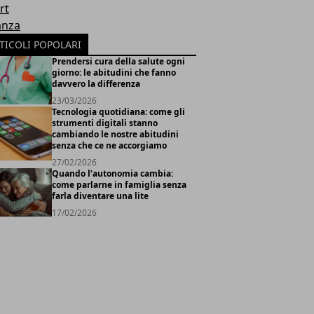
rt
anza
TICOLI POPOLARI
Prendersi cura della salute ogni
giorno: le abitudini che fanno
davvero la differenza
23/03/2026
Tecnologia quotidiana: come gli
strumenti digitali stanno
cambiando le nostre abitudini
senza che ce ne accorgiamo
27/02/2026
Quando l’autonomia cambia:
come parlarne in famiglia senza
farla diventare una lite
17/02/2026