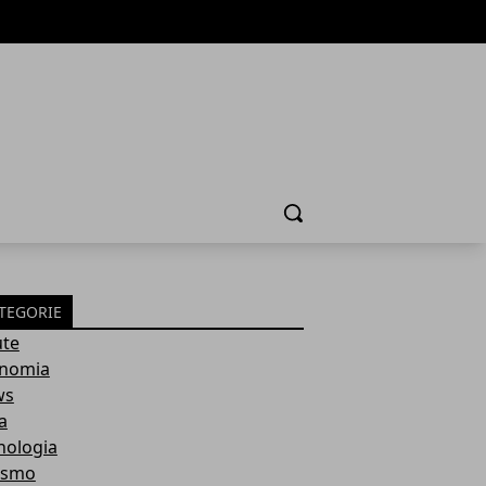
Cerca
TEGORIE
ute
nomia
ws
a
nologia
ismo