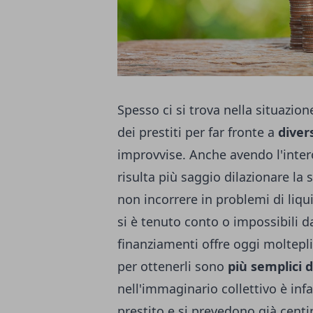
Spesso ci si trova nella situazion
dei prestiti per far fronte a
diver
improvvise. Anche avendo l'inter
risulta più saggio dilazionare la 
non incorrere in problemi di liqu
si è tenuto conto o impossibili d
finanziamenti offre oggi molteplic
per ottenerli sono
più semplici 
nell'immaginario collettivo è inf
prestito e si prevedono già centi