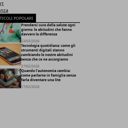
rt
anza
TICOLI POPOLARI
Prendersi cura della salute ogni
giorno: le abitudini che fanno
davvero la differenza
23/03/2026
Tecnologia quotidiana: come gli
strumenti digitali stanno
cambiando le nostre abitudini
senza che ce ne accorgiamo
27/02/2026
Quando l’autonomia cambia:
come parlarne in famiglia senza
farla diventare una lite
17/02/2026