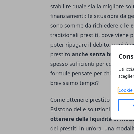
stabilire quale sia la migliore so
finanziamenti: le situazioni da g
sono somme da richiedere e
le 
tradizionali prestiti, dove vien
poter ripagare il debito, oggi è p
prestito
anche senza busta pag
Cons
spesso sufficienti per coprire de
Utilizzi
formule pensate per chi ha la nec
sceglie
brevissimo tempo?
Cookie 
Come ottenere prestito in modo
Esistono delle soluzioni particol
ottenere della liquidità in mod
dei prestiti in un'ora, una modal