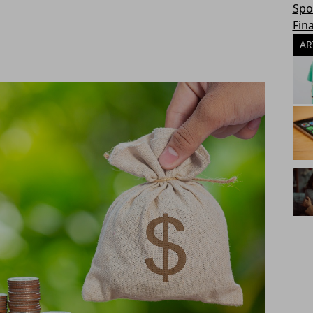
Spo
Fin
AR