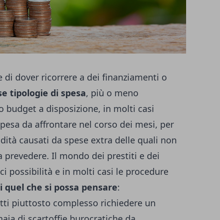
e di dover ricorrere a dei finanziamenti o
se tipologie di spesa
, più o meno
o budget a disposizione, in molti casi
spesa da affrontare nel corso dei mesi, per
idità causati da spese extra delle quali non
a prevedere. Il mondo dei prestiti e dei
i possibilità e in molti casi le procedure
di quel che si possa pensare
:
atti piuttosto complesso richiedere un
naia di scartoffie burocratiche da