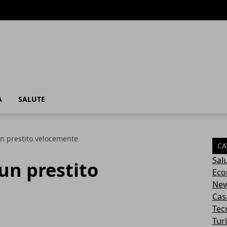
A
SALUTE
n prestito velocemente
CA
Sal
un prestito
Eco
Ne
Cas
Tec
Tur