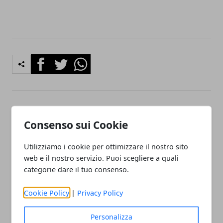
Facebook
Twitter
Whatsapp
Articolo Precedente
Articolo Successivo
Consenso sui Cookie
Bollette su misura, nuova
Spal-Inter: formazioni,
startup bergamasca
quote e pronostici
Utilizziamo i cookie per ottimizzare il nostro sito
web e il nostro servizio. Puoi scegliere a quali
categorie dare il tuo consenso.
Cookie Policy
|
Privacy Policy
Personalizza
Redazione