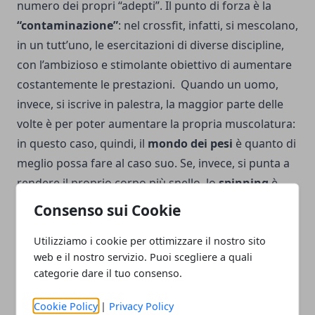
numero dei propri “adepti”. Il punto di forza è la
“contaminazione”
: nel crossfit, infatti, si mescolano,
in un tutt’uno, le esercitazioni di diverse discipline,
con l’ambizioso e stimolante obiettivo di aumentare
costantemente le prestazioni.
Quando un uomo,
invece, si iscrive in palestra, la maggior parte delle
volte è per poter aumentare la propria muscolatura:
in questo caso, quindi, il
mondo dei pesi
è quanto di
meglio possa fare al caso suo. Se, invece, si punta a
rendere il proprio corpo più snello, lo
spinning
è,
senza alcun dubbio, la disciplina più adatta, in
Consenso sui Cookie
quanto riesce a bruciare i grassi e rendere più tonica
Utilizziamo i cookie per ottimizzare il nostro sito
la massa muscolare.
web e il nostro servizio. Puoi scegliere a quali
categorie dare il tuo consenso.
Cookie Policy
|
Privacy Policy