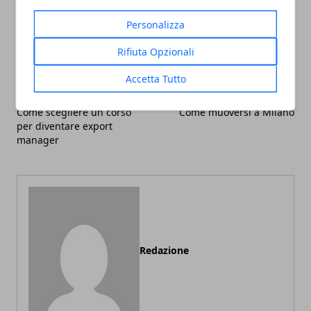
Facebook
Twitter
Whatsapp
Personalizza
Rifiuta Opzionali
Accetta Tutto
Articolo Precedente
Articolo Successivo
Come scegliere un corso
Come muoversi a Milano
per diventare export
manager
Redazione