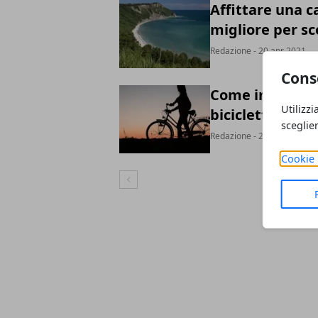
Affittare una c
migliore per sc
Redazione
- 20 apr 2021
Cons
Come iniziare 
Utilizzi
bicicletta
sceglie
Redazione
- 20 apr 2021
Cookie 
Articolo Precedente