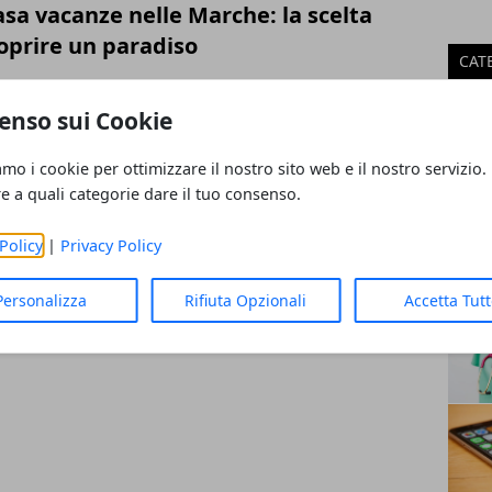
asa vacanze nelle Marche: la scelta
oprire un paradiso
CAT
Salut
enso sui Cookie
Econ
ad organizzare una vacanza in
New
amo i cookie per ottimizzare il nostro sito web e il nostro servizio.
Casa
re a quali categorie dare il tuo consenso.
Tecn
Turi
Policy
|
Privacy Policy
Spor
Fina
Personalizza
Rifiuta Opzionali
Accetta Tut
ART