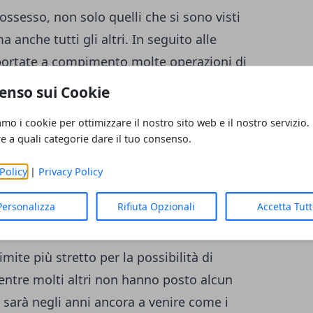
possesso, non solo quelli che si sono visti
anche tutti gli altri. In seguito alle
e portate a compimento molte operazioni di
ilioni e 564 mila Euro ma ancora tante sono
enso sui Cookie
ro essere cambiate mentre la legge vigente
amo i cookie per ottimizzare il nostro sito web e il nostro servizio.
virebbe un provvedimento del Governo per
re a quali categorie dare il tuo consenso.
rcolo di un capitale notevole immobilizzato
Policy
|
Privacy Policy
troppo questo non avviene anche perché
cativo impegno economico per lo Stato.
Personalizza
Rifiuta Opzionali
Accetta Tut
limite più stretto per la possibilità di
entre molti altri non hanno posto alcun
 sarà negli anni ancora a venire come i