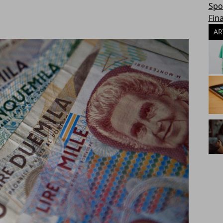
Spo
Fin
AR