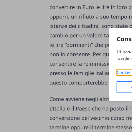
convertire in Euro le lire in loro 
opporre un rifiuto a suo tempo ma 
istanze dei cittadini, sono stat
cambio per un valore tale di 2 m
Cons
le lire “dormienti” che potrebbe
Utilizzi
non lo consente. Per questo ser
sceglie
consentire la reimmissione in ci
Cookie 
presso le famiglie italiane. Pur
questo comporterebbe un signifi
Come avviene negli altri Paesi
L’Italia è il Paese che ha posto il 
conversione del vecchio conio m
termine oppure il termine stesso