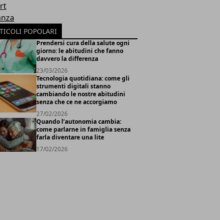
rt
anza
TICOLI POPOLARI
Prendersi cura della salute ogni
giorno: le abitudini che fanno
davvero la differenza
23/03/2026
Tecnologia quotidiana: come gli
strumenti digitali stanno
cambiando le nostre abitudini
senza che ce ne accorgiamo
27/02/2026
Quando l’autonomia cambia:
come parlarne in famiglia senza
farla diventare una lite
17/02/2026