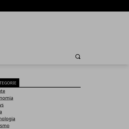
Cerca
TEGORIE
ute
nomia
ws
a
nologia
ismo