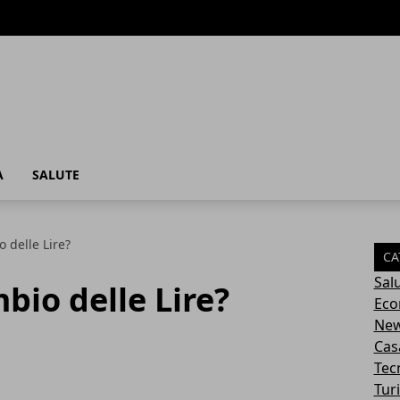
A
SALUTE
o delle Lire?
CA
Sal
mbio delle Lire?
Eco
Ne
Cas
Tec
Tur