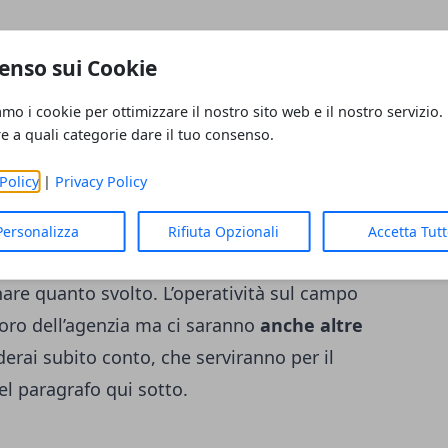
 l’agenzia inizierà a prendere in mano
le
enso sui Cookie
ttività o del tuo progetto. In caso di
password e accessi e saranno necessari vari
amo i cookie per ottimizzare il nostro sito web e il nostro servizio.
e il lavoro. Questa fase si traduce con la
re a quali categorie dare il tuo consenso.
 cui saranno organizzati e pianificati
Policy
|
Privacy Policy
ra attività possa essere richiesta per
e di preventivo. Quindi l’agenzia si
Personalizza
Rifiuta Opzionali
Accetta Tut
 di lavoro ed una
figura responsabile
con
onare quanto svolto. L’operatività sul campo
avoro dell’agenzia ma ci saranno
anche altre
derai subito conto, che serviranno per il
el paragrafo qui sotto.