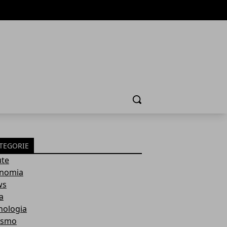
Cerca
TEGORIE
ute
nomia
ws
a
nologia
ismo