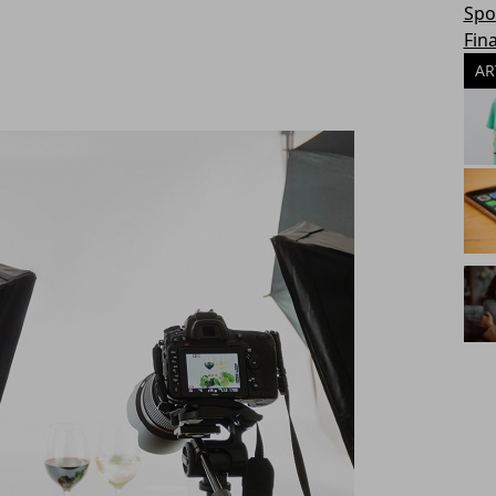
Spo
Fin
AR