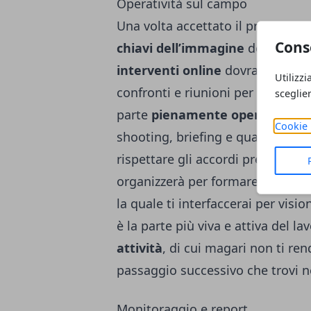
Operatività sul campo
Una volta accettato il preventivo
Cons
chiavi dell’immagine
della tua a
interventi online
dovrai fornire 
Utilizzi
confronti e riunioni per impostar
sceglie
parte
pienamente operativa
per
Cookie 
shooting, briefing e qualsiasi alt
rispettare gli accordi presi in sed
organizzerà per formare un team
la quale ti interfaccerai per visi
è la parte più viva e attiva del l
attività
, di cui magari non ti ren
passaggio successivo che trovi n
Monitoraggio e report