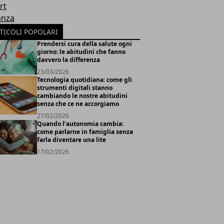
rt
anza
TICOLI POPOLARI
Prendersi cura della salute ogni
giorno: le abitudini che fanno
davvero la differenza
23/03/2026
Tecnologia quotidiana: come gli
strumenti digitali stanno
cambiando le nostre abitudini
senza che ce ne accorgiamo
27/02/2026
Quando l’autonomia cambia:
come parlarne in famiglia senza
farla diventare una lite
17/02/2026