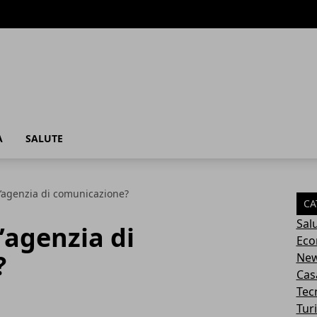
A
SALUTE
’agenzia di comunicazione?
CA
Sal
’agenzia di
Eco
?
Ne
Cas
Tec
Tur